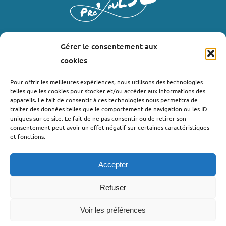
Gérer le consentement aux
LIENS UTILES
cookies
Où nous trouver ?
Pour offrir les meilleures expériences, nous utilisons des technologies
telles que les cookies pour stocker et/ou accéder aux informations des
Bollène
appareils. Le fait de consentir à ces technologies nous permettra de
Nyons
traiter des données telles que le comportement de navigation ou les ID
uniques sur ce site. Le fait de ne pas consentir ou de retirer son
Valréas
consentement peut avoir un effet négatif sur certaines caractéristiques
Le Teil
et fonctions.
Lachapelle-sous-Aubenas
Accepter
Refuser
Voir les préférences
©2022 - Pro’pulse by Initiative Seuil de Provence Ardèche
Méridionale |
Politique de confidentialité
| Webdesign : Globellie |