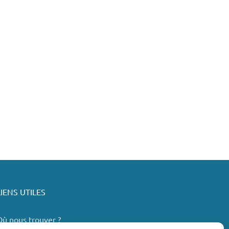
LIENS UTILES
Où nous trouver ?