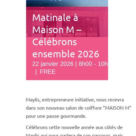
Matinale à
Maison M –
Célébrons
ensemble 2026
22 janvier 2026 | 8h00
-
10h00
|
FREE
Maylis, entrepreneure initiative, nous recevra
dans son nouveau salon de coiffure “MAISON M”
pour une pause gourmande.
Célébrons cette nouvelle année aux côtés de
Maylis qui nous parlera de son parcours, mais