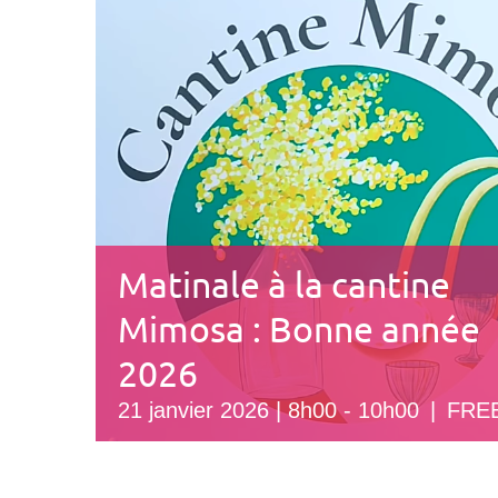
Matinale à la cantine
Mimosa : Bonne année
2026
21 janvier 2026 | 8h00
-
10h00
|
FRE