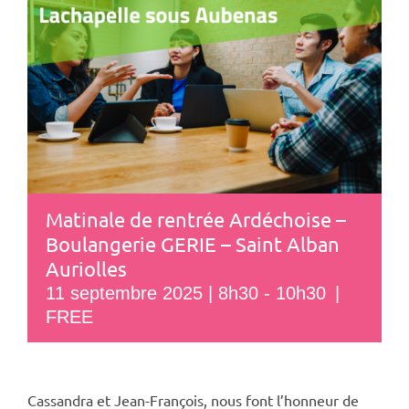
Matinale de rentrée Ardéchoise –
Boulangerie GERIE – Saint Alban
Auriolles
11 septembre 2025 | 8h30
-
10h30
|
FREE
Cassandra et Jean-François, nous font l’honneur de