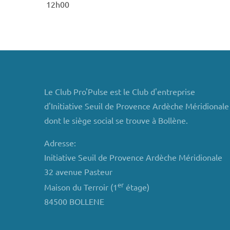
12h00
Le Club Pro'Pulse est le Club d'entreprise
d'Initiative Seuil de Provence Ardèche Méridionale
dont le siège social se trouve à Bollène.
Adresse:
Initiative Seuil de Provence Ardèche Méridionale
32 avenue Pasteur
er
Maison du Terroir (1
étage)
84500 BOLLENE