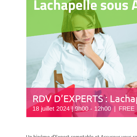
RDV D’EXPERTS : Lacha
18 juillet 2024 | 9h00
-
12h00
|
FREE
Un binôme d’Expert-comptable et Assureur vous reç