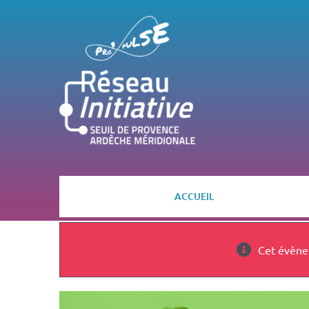
Passer
au
contenu
ACCUEIL
Cet évène