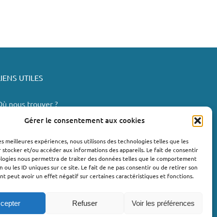
LIENS UTILES
Où nous trouver ?
Bollène
Gérer le consentement aux cookies
Nyons
les meilleures expériences, nous utilisons des technologies telles que les
Valréas
 stocker et/ou accéder aux informations des appareils. Le fait de consentir
e Teil
ologies nous permettra de traiter des données telles que le comportement
n ou les ID uniques sur ce site. Le fait de ne pas consentir ou de retirer son
Lachapelle-sous-Aubenas
 peut avoir un effet négatif sur certaines caractéristiques et fonctions.
cepter
Refuser
Voir les préférences