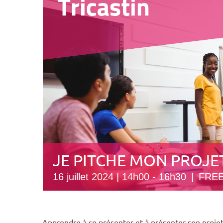
JE PITCHE MON PROJE
16 juillet 2024 | 14h00
-
16h30
|
FRE
Apprendre à se présenter et à présenter son projet