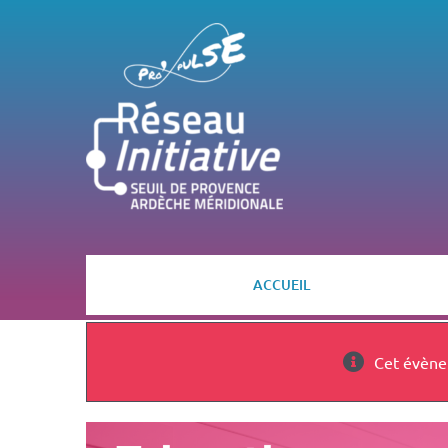
Passer
au
contenu
ACCUEIL
Cet évène