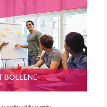
T BOLLENE
E
 de manière précise et concise.