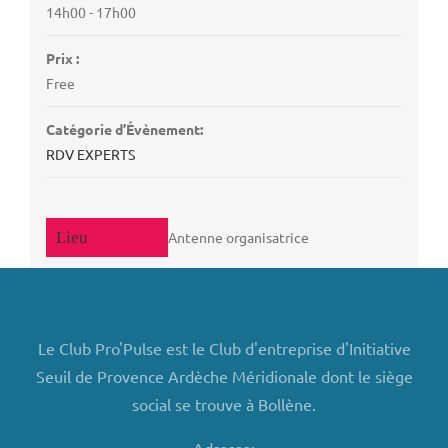
14h00 - 17h00
Prix :
Free
Catégorie d’Évènement:
RDV EXPERTS
Antenne organisatrice
Le Club Pro'Pulse est le Club d'entreprise d'Initiative
Seuil de Provence Ardèche Méridionale dont le siège
social se trouve à Bollène.