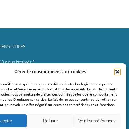
LIENS UTILES
Où nous trouver ?
Bollène
Gérer le consentement aux cookies
Nyons
les meilleures expériences, nous utilisons des technologies telles que les
Valréas
 stocker et/ou accéder aux informations des appareils. Le fait de consentir
e Teil
ologies nous permettra de traiter des données telles que le comportement
n ou les ID uniques sur ce site. Le fait de ne pas consentir ou de retirer son
Lachapelle-sous-Aubenas
 peut avoir un effet négatif sur certaines caractéristiques et fonctions.
cepter
Refuser
Voir les préférences