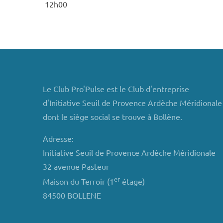
12h00
Le Club Pro'Pulse est le Club d'entreprise
d'Initiative Seuil de Provence Ardèche Méridionale
dont le siège social se trouve à Bollène.
Adresse:
Initiative Seuil de Provence Ardèche Méridionale
32 avenue Pasteur
er
Maison du Terroir (1
étage)
84500 BOLLENE