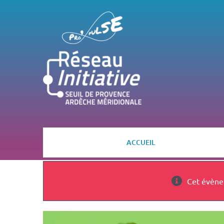
Passer
au
contenu
ACCUEIL
Cet évène