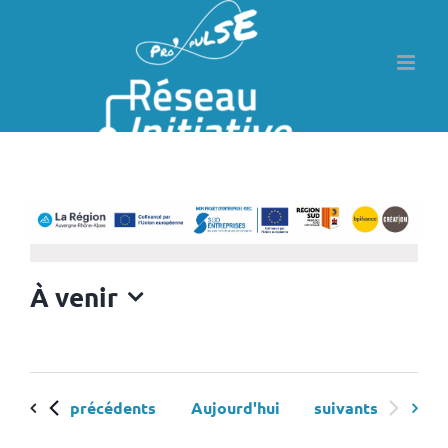
Passer
au
contenu
Aucun résultat trouvé.
À venir
Sélectionnez
une
date.
Évènements
Évènements
précédents
Aujourd'hui
suivants