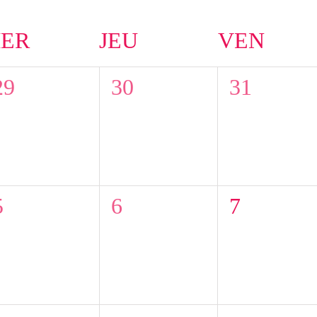
ER
JEU
VEN
0
0
0
29
30
31
évènement,
évènement,
évèneme
0
0
0
5
6
7
évènement,
évènement,
évèneme