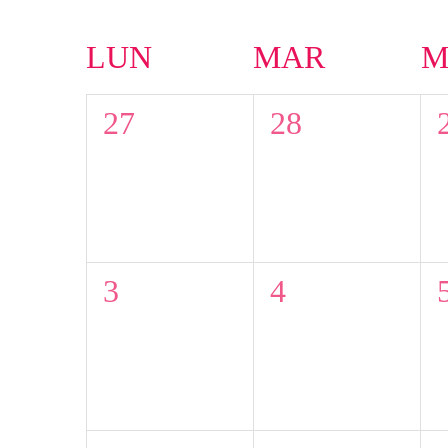
Calendrier
LUN
MAR
M
de
0
0
27
28
Évènements
évènement,
évènement,
0
0
3
4
évènement,
évènement,