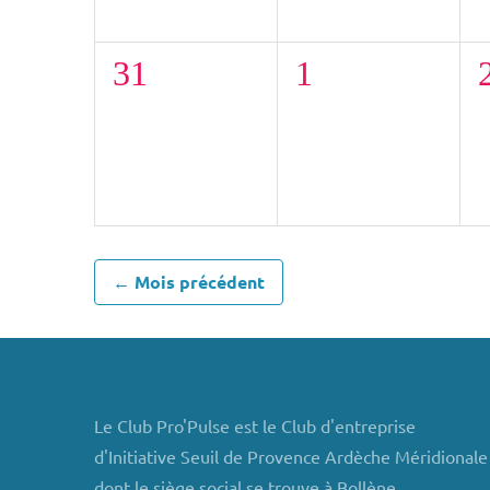
0
0
31
1
évènement,
évènement,
← Mois précédent
Le Club Pro'Pulse est le Club d'entreprise
d'Initiative Seuil de Provence Ardèche Méridionale
dont le siège social se trouve à Bollène.