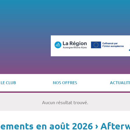
LE CLUB
NOS OFFRES
ACTUALIT
Aucun résultat trouvé.
ements en août 2026
› After