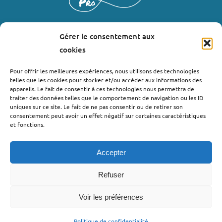
Gérer le consentement aux
LIENS UTILES
cookies
Où nous trouver ?
Pour offrir les meilleures expériences, nous utilisons des technologies
telles que les cookies pour stocker et/ou accéder aux informations des
Bollène
appareils. Le fait de consentir à ces technologies nous permettra de
Nyons
traiter des données telles que le comportement de navigation ou les ID
uniques sur ce site. Le fait de ne pas consentir ou de retirer son
Valréas
consentement peut avoir un effet négatif sur certaines caractéristiques
Le Teil
et fonctions.
Lachapelle-sous-Aubenas
Accepter
Refuser
Voir les préférences
©2022 - Pro’pulse by Initiative Seuil de Provence Ardèche
Méridionale |
Politique de confidentialité
| Webdesign : Globellie |
Politique de confidentialité
Développement : Menestys Consulting