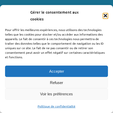
Gérer le consentement aux
LIENS UTILES
cookies
Où nous trouver ?
Pour offrir les meilleures expériences, nous utilisons des technologies
telles que les cookies pour stocker et/ou accéder aux informations des
Bollène
appareils. Le fait de consentir à ces technologies nous permettra de
Nyons
traiter des données telles que le comportement de navigation ou les ID
uniques sur ce site. Le fait de ne pas consentir ou de retirer son
Valréas
consentement peut avoir un effet négatif sur certaines caractéristiques
Le Teil
et fonctions.
Lachapelle-sous-Aubenas
Accepter
Refuser
Voir les préférences
©2022 - Pro’pulse by Initiative Seuil de Provence Ardèche
Méridionale |
Politique de confidentialité
| Webdesign : Globellie |
Politique de confidentialité
Développement : Menestys Consulting